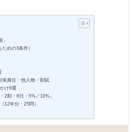
制限」
るための3条件）
置
・担保責任・他人物・割賦
っかけ9選
・2割・8日・5%／10%」
（12年分・25問）