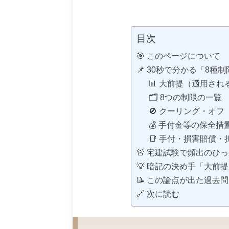
目次
🎯 このページについて
📌 30秒で分かる「8種
📊 大前提（適用され
🗂 8つの制限の一覧
🚫 クーリング・オフ
💰 手付金等の保全措
📑 手付・損害賠償
🚨 宅建試験で頻出のひ
💡 暗記の決め手「大前提
📝 この論点が出た過去問
🔗 次に読む