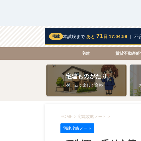
71
宅建
本試験まで
あと
日 17:04:58
｜ 不
宅建
賃貸不動産経
宅建ものがたり
ゲームで楽しく合格！
HOME
>
宅建攻略ノート
>
宅建攻略ノート