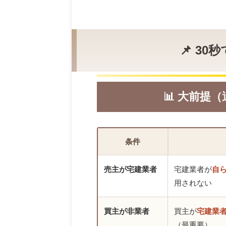
📌 3
📊 大前提
条件
売主が宅建業者
宅建業者が
自
用されない
買主が非業者
買主が
宅建業
（最重要）