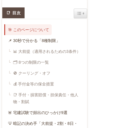
Toggle Table of Content
目次
🎯 このページについて
📌 30秒で分かる「8種制限」
📊 大前提（適用されるための3条件）
🗂 8つの制限の一覧
🚫 クーリング・オフ
💰 手付金等の保全措置
📑 手付・損害賠償・担保責任・他人
物・割賦
🚨 宅建試験で頻出のひっかけ9選
💡 暗記の決め手「大前提・2割・8日・