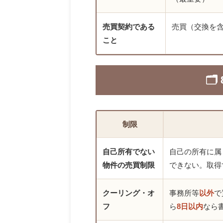
売買契約である
売買（交換を
こと

制限
自己所有でない
自己の所有に属
物件の売買制限
できない。取得
クーリング・オ
事務所等
以外
で
フ
ら
8日以内
なら