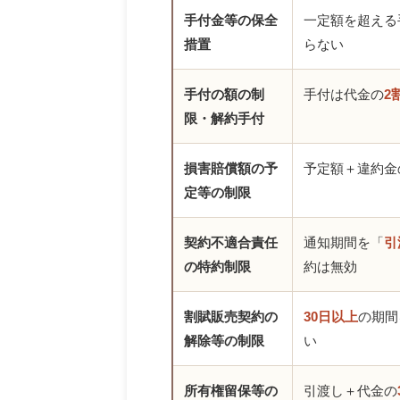
手付金等の保全
一定額を超える
措置
らない
手付の額の制
手付は代金の
2
限・解約手付
損害賠償額の予
予定額＋違約金
定等の制限
契約不適合責任
通知期間を「
引
の特約制限
約は無効
割賦販売契約の
30日以上
の期間
解除等の制限
い
所有権留保等の
引渡し＋代金の