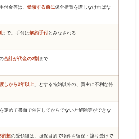
手付金等は、
受領する前に
保全措置を講じなければな
割
まで。手付は
解約手付
とみなされる
の
合計が代金の2割
まで
渡しから2年以上
」とする特約以外の、買主に不利な特
を定めて書面で催告してからでないと解除等ができな
3割超
の受領後は、担保目的で物件を留保・譲り受けで