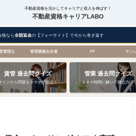
不動産資格を活かしてキャリアと収入を伸ばす！
不動産資格キャリアLABO
合格なら
全額返金
の【フォーサイト】で今から巻き返す
営管理士
管理業務主任者
FP
マン
賃管 過去問クイズ
管業 過去問クイズ
オリジナル問題をスマホで採点！
スキマ時間に解いて得点力UP