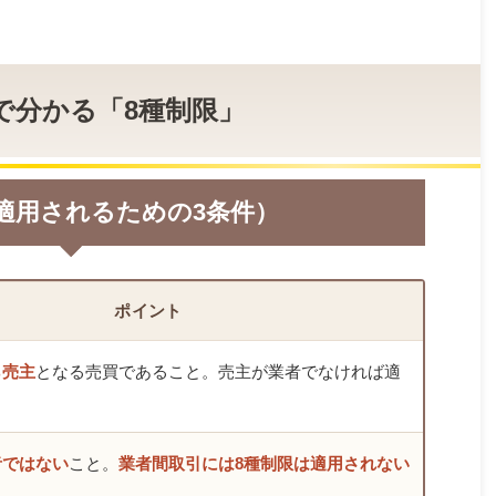
0秒で分かる「8種制限」
（適用されるための3条件）
ポイント
ら売主
となる売買であること。売主が業者でなければ適
者ではない
こと。
業者間取引には8種制限は適用されない