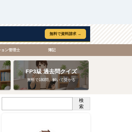
無料で資料請求 →
ション管理士
簿記
FP3級 過去問クイズ
無料で180問、解いて受かる
検
索