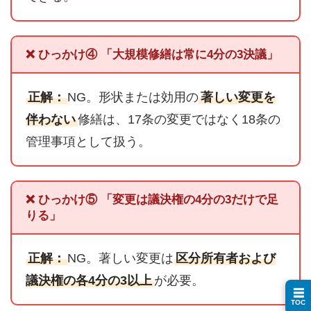
❌ ひっかけ④ 「大規模修繕は常に4分の3決議」
正解：
NG。形状または効用の
著しい変更を
伴わない
修繕は、17条の変更ではなく18条の
管理事項として扱う。
❌ ひっかけ⑤ 「変更は議決権の4分の3だけで足
りる」
正解：
NG。著しい変更は
区分所有者および
議決権の各4分の3以上
が必要。
☰
TOC