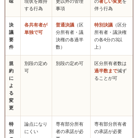
味
現状を維持
更以外の管理
の
著しい変更
を
する行為
事項
伴う行為
決
各共有者が
普通決議
（区
特別決議
（区分
議
単独で可
分所有者・議
所有者・議決権
要
決権の各過半
の各4分の3以
件
数）
上）
規
別段の定め
別段の定め可
区分所有者数は
約
可
過半数まで
減ず
に
ることが可
よ
る
変
更
特
論点になり
専有部分所有
専有部分所有者
別
にくい
者の承諾が必
の承諾が必要