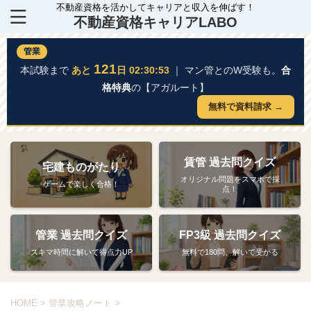
不動産資格を活かしてキャリアと収入を伸ばす！
不動産資格キャリアLABO
管業
121
本試験まで
あと
日 02:30:52
｜ マン管とのW受験も。
合
格特典
の【アガルート】
無料で資料請求 →
賃管 過去問クイズ
宅建ものがたり
オリジナル問題をスマホで採
ゲームで楽しく合格！
点！
管業 過去問クイズ
FP3級 過去問クイズ
スキマ時間に解いて得点力UP
無料で180問、解いて受かる
HOME
>
管業攻略ノート
>