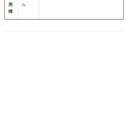
用
ル
権