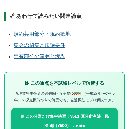
🔗 あわせて読みたい関連論点
規約共用部分・規約敷地
集会の招集と決議要件
専有部分の範囲と境界
📝 この論点を本試験レベルで演習する
管理業務主任者の過去問・全分野
500問
（平成27年〜令和6
年）を採点機能つきで何度でも。全選択肢にプロ解説つき。
📘 この分野だけ集中演習：Vol.1 区分所有法・民
法 編（¥500）→ note