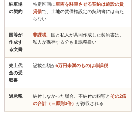
駐車場
特定区画に
車両を駐車させる契約は施設の賃
の契約
貸借
で、土地の賃借権設定の契約書には当た
らない
国等が
非課税
。国と私人が共同作成した契約書は、
作成す
私人が保存する分も非課税扱い
る文書
売上代
記載金額が
5万円未満のものは非課税
金の受
取書
過怠税
納付しなかった場合、不納付の税額と
その2倍
の合計（＝原則3倍）
が徴収される