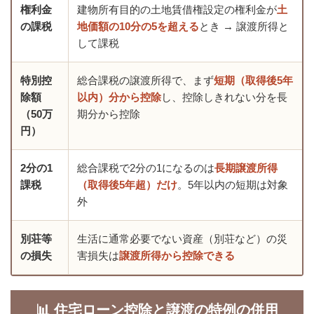
権利金
建物所有目的の土地賃借権設定の権利金が
土
の課税
地価額の10分の5を超える
とき → 譲渡所得と
して課税
特別控
総合課税の譲渡所得で、まず
短期（取得後5年
除額
以内）分から控除
し、控除しきれない分を長
（50万
期分から控除
円）
2分の1
総合課税で2分の1になるのは
長期譲渡所得
課税
（取得後5年超）だけ
。5年以内の短期は対象
外
別荘等
生活に通常必要でない資産（別荘など）の災
の損失
害損失は
譲渡所得から控除できる
📊 住宅ローン控除と譲渡の特例の併用