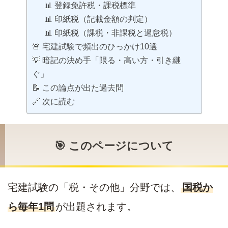
📊 登録免許税・課税標準
📊 印紙税（記載金額の判定）
📊 印紙税（課税・非課税と過怠税）
🚨 宅建試験で頻出のひっかけ10選
💡 暗記の決め手「限る・高い方・引き継
ぐ」
📝 この論点が出た過去問
🔗 次に読む
🎯 このページについて
宅建試験の「税・その他」分野では、
国税か
ら毎年1問
が出題されます。