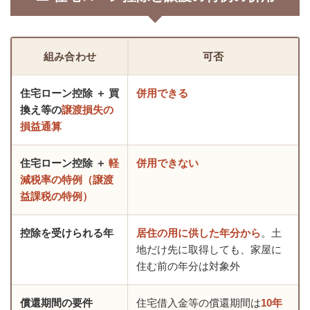
組み合わせ
可否
住宅ローン控除 ＋ 買
併用できる
換え等の
譲渡損失の
損益通算
住宅ローン控除 ＋
軽
併用できない
減税率の特例（譲渡
益課税の特例）
控除を受けられる年
居住の用に供した年分から
。土
地だけ先に取得しても、家屋に
住む前の年分は対象外
償還期間の要件
住宅借入金等の償還期間は
10年