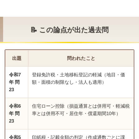
📝 この論点が出た過去問
出題
問われたこと
令和7
登録免許税・土地移転登記の軽減（地目・価
年 問
額・面積の制限なし・法人も適用）
23
令和6
住宅ローン控除（損益通算とは併用可・軽減税
年 問
率とは併用不可・居住年・償還期間10年）
23
令和5
印紙税・記載金額の判定（作成通数ごとに課