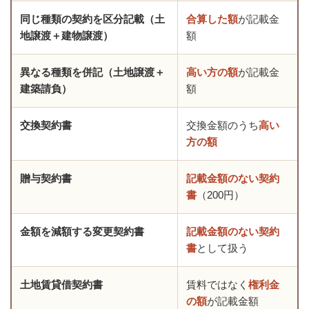
同じ種類の契約を区分記載（土
合算した額
が記載金
地譲渡＋建物譲渡）
額
異なる種類を併記（土地譲渡＋
高い方の額
が記載金
建築請負）
額
交換契約書
交換金額のうち
高い
方の額
贈与契約書
記載金額のない契約
書
（200円）
金額を減額する変更契約書
記載金額のない契約
書
として扱う
土地賃貸借契約書
賃料ではなく
権利金
の額
が記載金額