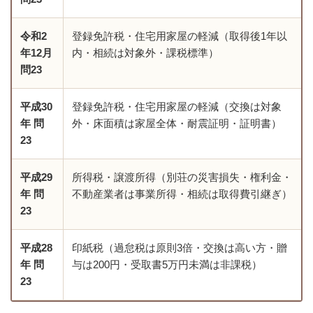
令和2
登録免許税・住宅用家屋の軽減（取得後1年以
年12月
内・相続は対象外・課税標準）
問23
平成30
登録免許税・住宅用家屋の軽減（交換は対象
年 問
外・床面積は家屋全体・耐震証明・証明書）
23
平成29
所得税・譲渡所得（別荘の災害損失・権利金・
年 問
不動産業者は事業所得・相続は取得費引継ぎ）
23
平成28
印紙税（過怠税は原則3倍・交換は高い方・贈
年 問
与は200円・受取書5万円未満は非課税）
23