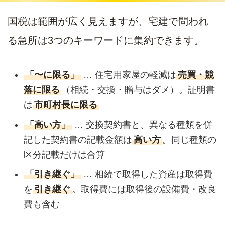
国税は範囲が広く見えますが、宅建で問われ
る急所は3つのキーワードに集約できます。
「〜に限る」
… 住宅用家屋の軽減は
売買・競
落に限る
（相続・交換・贈与はダメ）。証明書
は
市町村長に限る
「高い方」
… 交換契約書と、異なる種類を併
記した契約書の記載金額は
高い方
。同じ種類の
区分記載だけは合算
「引き継ぐ」
… 相続で取得した資産は取得費
を
引き継ぐ
。取得費には取得後の設備費・改良
費も含む