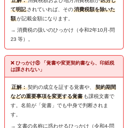
正解：
消費税額および地方消費税額が
区分し
て明記
されていれば、その
消費税額を除いた
額
が記載金額になります。
→ 消費税の扱いのひっかけ（令和2年10月-問
23 等）。
❌ ひっかけ⑧ 「覚書や変更契約書なら、印紙税
は課されない」
正解：
契約の成立を証する覚書や、
契約期間
などの重要事項を変更する覚書
も課税文書で
す。名前が「覚書」でも中身で判断されま
す。
→ 文書の名称に惑わせるひっかけ（令和4-問