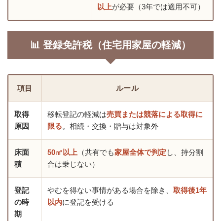
以上
が必要（3年では適用不可）
📊 登録免許税（住宅用家屋の軽減）
項目
ルール
取得
移転登記の軽減は
売買または競落による取得に
原因
限る
。相続・交換・贈与は対象外
床面
50㎡以上
（共有でも
家屋全体で判定
し、持分割
積
合は乗じない）
登記
やむを得ない事情がある場合を除き、
取得後1年
の時
以内
に登記を受ける
期