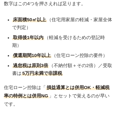
数字はこの4つを押さえれば足ります。
床面積50㎡以上
（住宅用家屋の軽減・家屋全体
で判定）
取得後1年以内
（軽減を受けるための登記時
期）
償還期間10年以上
（住宅ローン控除の要件）
過怠税は原則3倍
（不納付額＋その2倍）／受取
書は
5万円未満で非課税
住宅ローン控除は「
損益通算とは併用OK・軽減税
率の特例とは併用NG
」とセットで覚えるのが早い
です。