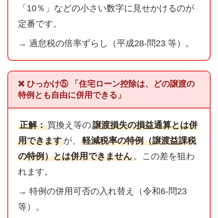
「10％」などの小さい数字に見せかけるのが
定番です。
→ 過怠税の倍率ずらし（平成28-問23 等）。
❌ ひっかけ⑤ 「住宅ローン控除は、どの譲渡の
特例とも自由に併用できる」
正解：
買換え等の
譲渡損失の損益通算とは併
用できます
が、
軽減税率の特例（譲渡益課税
の特例）とは併用できません
。この差を狙わ
れます。
→ 特例の併用可否の入れ替え（令和6-問23
等）。