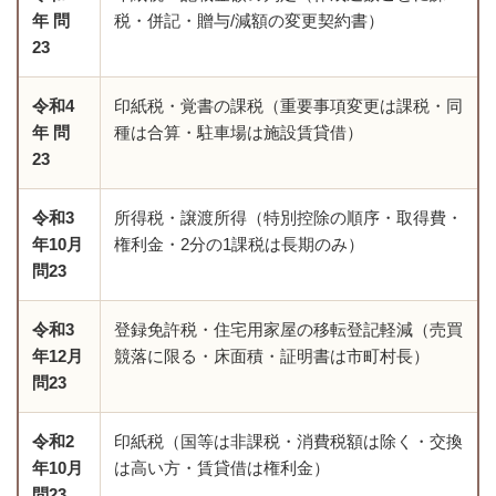
年 問
税・併記・贈与/減額の変更契約書）
23
令和4
印紙税・覚書の課税（重要事項変更は課税・同
年 問
種は合算・駐車場は施設賃貸借）
23
令和3
所得税・譲渡所得（特別控除の順序・取得費・
年10月
権利金・2分の1課税は長期のみ）
問23
令和3
登録免許税・住宅用家屋の移転登記軽減（売買
年12月
競落に限る・床面積・証明書は市町村長）
問23
令和2
印紙税（国等は非課税・消費税額は除く・交換
年10月
は高い方・賃貸借は権利金）
問23