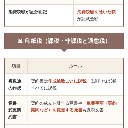
消費税額が区分明記
消費税額を除いた額
が記載金額
📊 印紙税（課税・非課税と過怠税）
項目
ルール
複数通
契約書は
作成通数ごとに課税
。3通作れば3通
の作成
すべてに課税
覚書・
契約の成立を証する覚書や、
重要事項（契約
変更契
期間など）を変更する覚書
も課税文書
約書