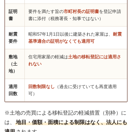
証明
要件を満たす旨の
市町村長の証明書
を登記申請
書
書に添付（税務署長・知事ではない）
耐震
昭和57年1月1日以後に建築された家屋は、
耐震
要件
基準適合の証明がなくても適用可
敷地
住宅用家屋の軽減は
土地の移転登記には適用さ
（土
れない
地）
適用
回数制限なし
（過去に受けていても再度適用
回数
可）
※土地の売買による移転登記の軽減措置（別枠）に
は、
地目・価額・面積による制限はなく、法人にも
適用
されます。