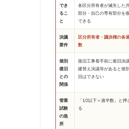
でき
各区分所有者が滅失した
るこ
部分・自己の専有部分を
と
できる
決議
区分所有者・議決権の各
要件
数
個別
復旧工事着手前に復旧決
復旧
建替え決議等があると個
との
旧はできない
関係
管業
「1/2以下＝過半数」と押
試験
る
の急
所