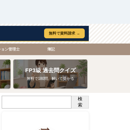
無料で資料請求 →
ション管理士
簿記
FP3級 過去問クイズ
無料で180問、解いて受かる
検
索