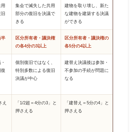
共用
集会で滅失した共用
建物を取り壊し、新た
復旧
部分の復旧を決議で
な建物を建築する決議
きる
ができる
過半
区分所有者・議決権
区分所有者・議決権の
の各4分の3以上
各5分の4以上
議・
個別復旧ではなく、
建替え決議後は参加・
別復
特別多数による復旧
不参加の手続が問題に
決議が中心
なる
さえ
「1/2超＝4分の3」と
「建替え＝5分の4」と
押さえる
押さえる