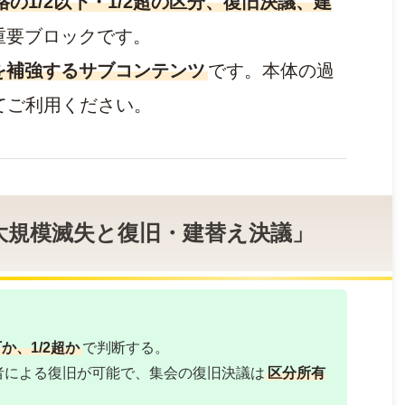
格の1/2以下・1/2超の区分、復旧決議、建
重要ブロックです。
を補強するサブコンテンツ
です。本体の過
せてご利用ください。
「大規模滅失と復旧・建替え決議」
か、1/2超か
で判断する。
者による復旧が可能で、集会の復旧決議は
区分所有