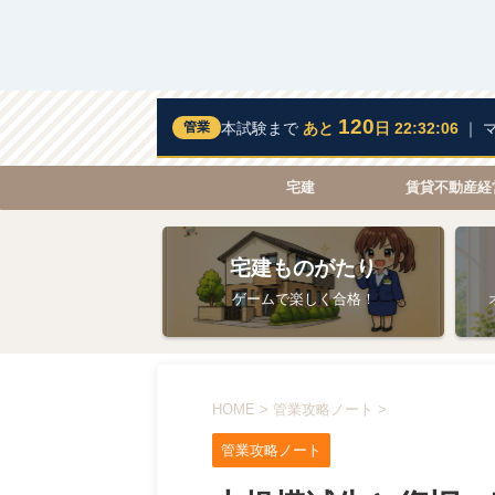
120
管業
本試験まで
あと
日 22:32:05
｜ 
宅建
賃貸不動産経
宅建ものがたり
ゲームで楽しく合格！
HOME
>
管業攻略ノート
>
管業攻略ノート