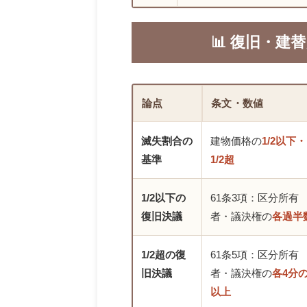
📊 復旧・
論点
条文・数値
滅失割合の
建物価格の
1/2以下・
基準
1/2超
1/2以下の
61条3項：区分所有
復旧決議
者・議決権の
各過半
1/2超の復
61条5項：区分所有
旧決議
者・議決権の
各4分の
以上