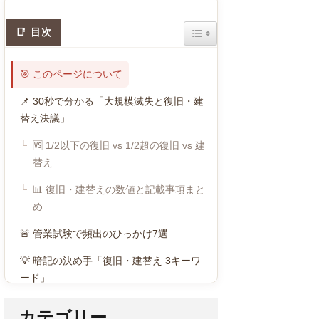
Toggle Table of Content
目次
🎯 このページについて
📌 30秒で分かる「大規模滅失と復旧・建
替え決議」
🆚 1/2以下の復旧 vs 1/2超の復旧 vs 建
替え
📊 復旧・建替えの数値と記載事項まと
め
🚨 管業試験で頻出のひっかけ7選
💡 暗記の決め手「復旧・建替え 3キーワ
ード」
カテゴリー