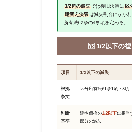
1/2超の滅失
では復旧決議に
区
建替え決議
は滅失割合にかかわ
所有法62条の4事項を定める。
🆚 1/2以下の復
項目
1/2以下の滅失
根拠
区分所有法61条1項・3項
条文
判断
建物価格の
1/2以下
に相当
基準
部分の滅失