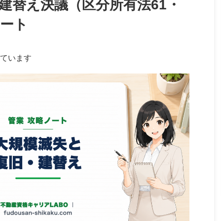
建替え決議（区分所有法61・
ノート
ています