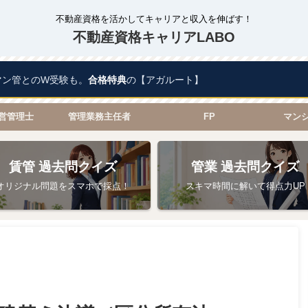
不動産資格を活かしてキャリアと収入を伸ばす！
不動産資格キャリアLABO
マン管とのW受験も。
合格特典
の【アガルート】
営管理士
管理業務主任者
FP
マン
賃管 過去問クイズ
管業 過去問クイズ
オリジナル問題をスマホで採点！
スキマ時間に解いて得点力UP