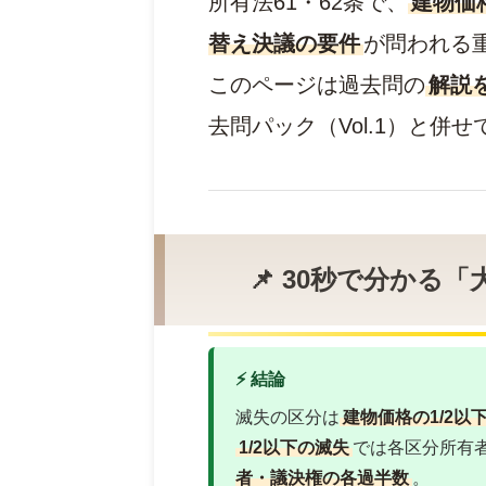
所有法61・62条で、
建物価
替え決議の要件
が問われる
このページは過去問の
解説
去問パック（Vol.1）と併
📌 30秒で分かる
⚡ 結論
滅失の区分は
建物価格の1/2以下
1/2以下の滅失
では各区分所有
者・議決権の各過半数
。